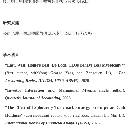
授。
她是中国注册会计师协会非执业会员(CPA)。
研究兴趣
公司治理、信息披露与信息环境、ESG、行为金融
学术成果
“East, West, Home’s Best: Do Local CEOs Behave Less Myopically?”
(
first author,
withYong George Yang and Zengquan Li),
The
Accounting Review
(UTD24, FT50,
ABS4*
)
, 2020
“Investor Interaction and Managerial Myopia”
(
single author
)
,
Quarterly Journal of Accounting,
2023
“The Effect of Exploratory Trademark Strategy on Corporate Cash
Holdings”
(corresponding author, with Ying Zou, Jianxin Li, Min Li),
,
International Review of Financial Analysis
(ABS3)
2025