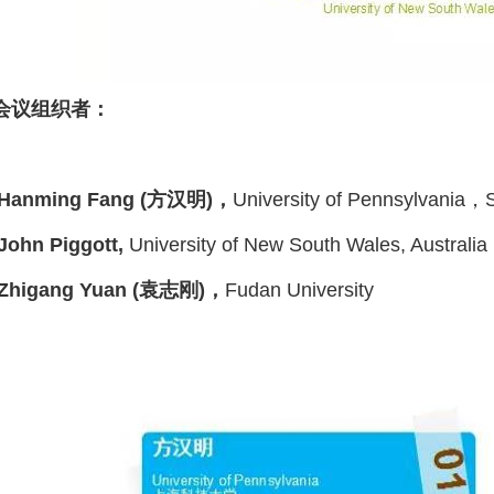
会议组织者：
Hanming Fang (
方汉明
)
，
University of Pennsylvania
，
John Piggott,
University of New South Wales, Australia
Zhigang Yuan (
袁志刚
)
，
Fudan University