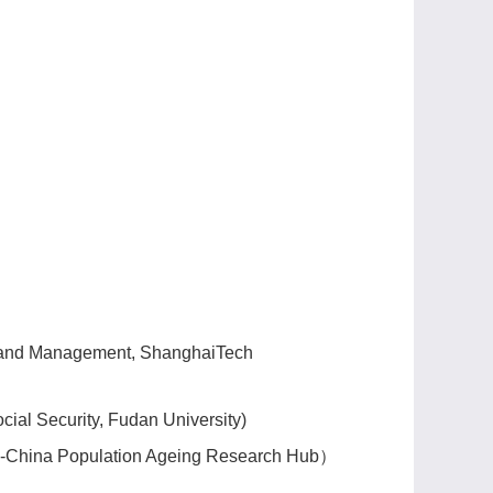
p and Management, ShanghaiTech
ial Security,
Fudan University)
a-China Population Ageing Research Hub
）